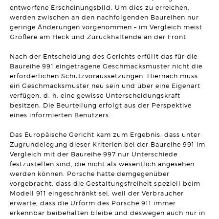
entworfene Erscheinungsbild. Um dies zu erreichen,
ERBRECHT
DR. BO`S ERBRECHTS LEXIKON #5
werden zwischen an den nachfolgenden Baureihen nur
Artikel vom 09.03.2026 | Dr. Michael Borchard
geringe Änderungen vorgenommen – im Vergleich meist
Größere am Heck und Zurückhaltende an der Front.
UNTERNEHMENSRECHT
Flucht einer GmbH vor seinen Gläubigern durch
Nach der Entscheidung des Gerichts erfüllt das für die
Sitzverlegung verhindert!
Artikel vom 03.03.2026 | Hanno Stangier
Baureihe 991 eingetragene Geschmacksmuster nicht die
erforderlichen Schutzvoraussetzungen. Hiernach muss
ein Geschmacksmuster neu sein und über eine Eigenart
MIETRECHT
Darf eine Untervermietung darauf ausgerichtet sein, einen
verfügen, d. h. eine gewisse Unterscheidungskraft
Gewinn zu erzielen?
besitzen. Die Beurteilung erfolgt aus der Perspektive
Artikel vom 23.02.2026 | Sonja Borchard
eines informierten Benutzers.
ARBEITSRECHT
Das Europäische Gericht kam zum Ergebnis, dass unter
Schadensersatz bei permanent unzulässiger Überwachung
des Arbeitsplatzes
Zugrundelegung dieser Kriterien bei der Baureihe 991 im
Artikel vom 12.02.2026 | Ralf Regel
Vergleich mit der Baureihe 997 nur Unterschiede
festzustellen sind, die nicht als wesentlich angesehen
BAURECHT
werden können. Porsche hatte demgegenüber
Gebäudetyp E: "E" wie "einfach" oder "E" wie
vorgebracht, dass die Gestaltungsfreiheit speziell beim
"Einzelfallprüfung"?
Modell 911 eingeschränkt sei, weil der Verbraucher
Artikel vom 03.02.2026 | David Hellmanzik
erwarte, dass die Urform des Porsche 911 immer
erkennbar beibehalten bleibe und deswegen auch nur in
FAMILIENRECHT