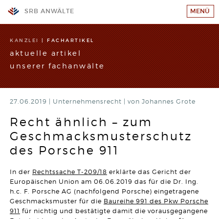
SRB ANWÄLTE
MENÜ
KANZLEI
KANZLEI
|
FACHARTIKEL
aktuelle artikel
TEAM
unserer fachanwälte
GESCHÄFTSFELDER
STANDORTE
27.06.2019 |
WIR SUCHEN VERSTÄRKUNG!
Unternehmensrecht
|
von Johannes Grote
RECHTSANWALT (w/m/d)
SRB-AKADEMIE
Hier klicken und mehr erfahren
Recht ähnlich – zum
Geschmacksmusterschutz
KARRIERE
ARBEITSRECHT
Wahrheitswidriger Vortrag vor Gericht kann den
des Porsche 911
Arbeitsplatz kosten
KONTAKT
Artikel vom 09.06.2026 | Dr. Thomas Braitsch
IMPRESSUM/DATENSCHUTZ
In der
Rechtssache T-209/18
erklärte das Gericht der
BAURECHT
Europäischen Union am 06.06.2019 das für die Dr. Ing.
Bauträger haften bei unwirksamer Abnahmeklausel 30
SITEMAP
h.c. F. Porsche AG (nachfolgend Porsche) eingetragene
Jahre für Mängel
Geschmacksmuster für die
Baureihe 991 des Pkw Porsche
Artikel vom 12.05.2026 | David Hellmanzik
911
für nichtig und bestätigte damit die vorausgegangene