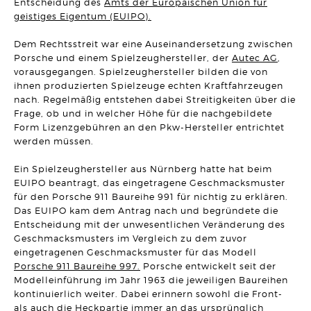
Entscheidung des
Amts der Europäischen Union für
UNTERNEHMENSRECHT
geistiges Eigentum (EUIPO).
Neue Klarheit zur Wirksamkeit von sogenannten freien
Hinauskündigungsklauseln bei
Management-/Geschäftsführerbeteiligungen
Dem Rechtsstreit war eine Auseinandersetzung zwischen
Artikel vom 29.04.2026 | Hanno Stangier
Porsche und einem Spielzeughersteller, der
Autec AG
,
vorausgegangen. Spielzeughersteller bilden die von
AKTUELLES
ihnen produzierten Spielzeuge echten Kraftfahrzeugen
Herzlichen Glückwunsch zur Verleihung des
Fachanwaltstitels
nach. Regelmäßig entstehen dabei Streitigkeiten über die
Artikel vom 27.04.2026 | SRB
Frage, ob und in welcher Höhe für die nachgebildete
Form Lizenzgebühren an den Pkw-Hersteller entrichtet
MIETRECHT
werden müssen.
Eigenbedarfskündigung trotz Umbau- und Verkaufsabsicht
wirksam
Ein Spielzeughersteller aus Nürnberg hatte hat beim
Artikel vom 01.04.2026 | Sonja Borchard
EUIPO beantragt, das eingetragene Geschmacksmuster
für den Porsche 911 Baureihe 991 für nichtig zu erklären.
VERTRAGSRECHT
Aufgedrängte Mangelbeseitigung nach Fristablauf lässt
Das EUIPO kam dem Antrag nach und begründete die
Rücktrittsrecht entfallen
Entscheidung mit der unwesentlichen Veränderung des
Artikel vom 24.03.2026 | David Hellmanzik
Geschmacksmusters im Vergleich zu dem zuvor
eingetragenen Geschmacksmuster für das Modell
ARBEITSRECHT
Porsche 911 Baureihe 997.
Porsche entwickelt seit der
Fristlose Kündigung wegen Tätlichkeit gegenüber einem
Modelleinführung im Jahr 1963 die jeweiligen Baureihen
Vorgesetzten
Artikel vom 20.03.2026 | Dr. Thomas Braitsch
kontinuierlich weiter. Dabei erinnern sowohl die Front-
als auch die Heckpartie immer an das ursprünglich