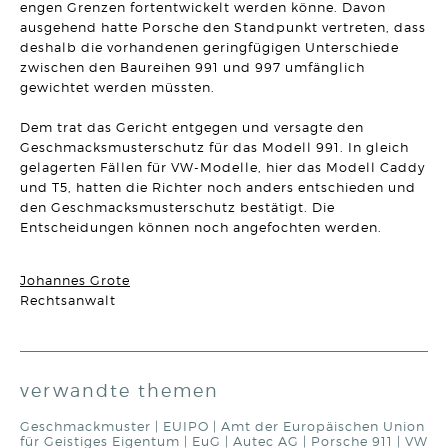
engen Grenzen fortentwickelt werden könne. Davon
Ausschluss des Versorgungsausgleichs im Ehevertrag
möglich
ausgehend hatte Porsche den Standpunkt vertreten, dass
Artikel vom 28.01.2026 | Claudia Peuker
deshalb die vorhandenen geringfügigen Unterschiede
zwischen den Baureihen 991 und 997 umfänglich
ARBEITSRECHT
gewichtet werden müssten.
Subuntervertrag am Bau: Nichtiger Dienstvertrag wegen
Verstoß gegen § 1b Satz 1 AÜG
Artikel vom 21.01.2026 | Ralf Regel
Dem trat das Gericht entgegen und versagte den
Geschmacksmusterschutz für das Modell 991. In gleich
gelagerten Fällen für VW-Modelle, hier das Modell Caddy
ARBEITSRECHT
Unangemessene Klausel zur Rückzahlung von
und T5, hatten die Richter noch anders entschieden und
Ausbildungskosten
den Geschmacksmusterschutz bestätigt. Die
Artikel vom 14.01.2026 | Dr. Thomas Braitsch
Entscheidungen können noch angefochten werden.
MIETRECHT
Besondere Anforderungen für die Nebenkostenabrechnung
Johannes Grote
im Gewerberaummietrecht
Rechtsanwalt
Artikel vom 22.12.2025 | Sonja Borchard
FAMILIENRECHT
Erhöhung der Sätze in der Düsseldorfer Tabelle
Artikel vom 15.12.2025 | Claudia Peuker
verwandte themen
HANDELSRECHT
Geschmackmuster
|
EUIPO
|
Amt der Europäischen Union
Es geht doch: etwas weniger Bürokratie! Meldefreigrenze
für Geistiges Eigentum
|
EuG
|
Autec AG
|
Porsche 911 | VW
für Auslands-Zahlungen erhöht.