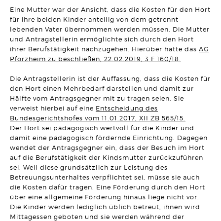
UNTERNEHMENSRECHT
Eine Mutter war der Ansicht, dass die Kosten für den Hort
Neue Klarheit zur Wirksamkeit von sogenannten freien
Hinauskündigungsklauseln bei
für ihre beiden Kinder anteilig von dem getrennt
Management-/Geschäftsführerbeteiligungen
lebenden Vater übernommen werden müssen. Die Mutter
Artikel vom 29.04.2026 | Hanno Stangier
und Antragstellerin ermöglichte sich durch den Hort
ihrer Berufstätigkeit nachzugehen. Hierüber hatte das
AG
AKTUELLES
Pforzheim zu beschließen, 22.02.2019, 3 F 160/18.
Herzlichen Glückwunsch zur Verleihung des
Fachanwaltstitels
Artikel vom 27.04.2026 | SRB
Die Antragstellerin ist der Auffassung, dass die Kosten für
den Hort einen Mehrbedarf darstellen und damit zur
Hälfte vom Antragsgegner mit zu tragen seien. Sie
MIETRECHT
Eigenbedarfskündigung trotz Umbau- und Verkaufsabsicht
verweist hierbei auf eine
Entscheidung des
wirksam
Bundesgerichtshofes vom 11.01.2017, XII ZB 565/15.
Artikel vom 01.04.2026 | Sonja Borchard
Der Hort sei pädagogisch wertvoll für die Kinder und
damit eine pädagogisch fördernde Einrichtung. Dagegen
VERTRAGSRECHT
wendet der Antragsgegner ein, dass der Besuch im Hort
Aufgedrängte Mangelbeseitigung nach Fristablauf lässt
Rücktrittsrecht entfallen
auf die Berufstätigkeit der Kindsmutter zurückzuführen
Artikel vom 24.03.2026 | David Hellmanzik
sei. Weil diese grundsätzlich zur Leistung des
Betreuungsunterhaltes verpflichtet sei, müsse sie auch
ARBEITSRECHT
die Kosten dafür tragen. Eine Förderung durch den Hort
Fristlose Kündigung wegen Tätlichkeit gegenüber einem
über eine allgemeine Förderung hinaus liege nicht vor.
Vorgesetzten
Die Kinder werden lediglich üblich betreut, ihnen wird
Artikel vom 20.03.2026 | Dr. Thomas Braitsch
Mittagessen geboten und sie werden während der