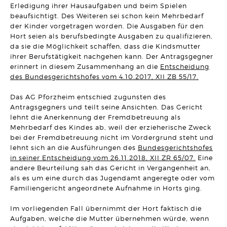
Erledigung ihrer Hausaufgaben und beim Spielen
ERBRECHT
DR. BO`S ERBRECHTS LEXIKON #5
beaufsichtigt. Des Weiteren sei schon kein Mehrbedarf
Artikel vom 09.03.2026 | Dr. Michael Borchard
der Kinder vorgetragen worden. Die Ausgaben für den
Hort seien als berufsbedingte Ausgaben zu qualifizieren,
UNTERNEHMENSRECHT
da sie die Möglichkeit schaffen, dass die Kindsmutter
Flucht einer GmbH vor seinen Gläubigern durch
ihrer Berufstätigkeit nachgehen kann. Der Antragsgegner
Sitzverlegung verhindert!
erinnert in diesem Zusammenhang an die
Entscheidung
Artikel vom 03.03.2026 | Hanno Stangier
des Bundesgerichtshofes vom 4.10.2017, XII ZB 55/17.
MIETRECHT
Das AG Pforzheim entschied zugunsten des
Darf eine Untervermietung darauf ausgerichtet sein, einen
Gewinn zu erzielen?
Antragsgegners und teilt seine Ansichten. Das Gericht
Artikel vom 23.02.2026 | Sonja Borchard
lehnt die Anerkennung der Fremdbetreuung als
Mehrbedarf des Kindes ab, weil der erzieherische Zweck
ARBEITSRECHT
bei der Fremdbetreuung nicht im Vordergrund steht und
Schadensersatz bei permanent unzulässiger Überwachung
lehnt sich an die Ausführungen des
Bundesgerichtshofes
des Arbeitsplatzes
Artikel vom 12.02.2026 | Ralf Regel
in seiner Entscheidung vom 26.11.2018, XII ZR 65/07.
Eine
andere Beurteilung sah das Gericht in Vergangenheit an,
als es um eine durch das Jugendamt angeregte oder vom
BAURECHT
Gebäudetyp E: "E" wie "einfach" oder "E" wie
Familiengericht angeordnete Aufnahme in Horts ging.
"Einzelfallprüfung"?
Artikel vom 03.02.2026 | David Hellmanzik
Im vorliegenden Fall übernimmt der Hort faktisch die
Aufgaben, welche die Mutter übernehmen würde, wenn
FAMILIENRECHT