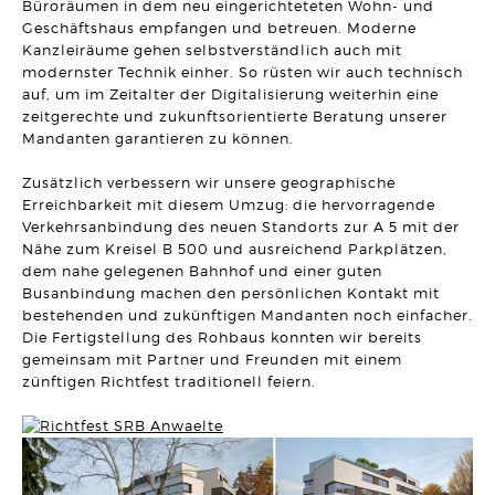
Büroräumen in dem neu eingerichteteten Wohn- und
UNTERNEHMENSRECHT
Neue Klarheit zur Wirksamkeit von sogenannten freien
Geschäftshaus empfangen und betreuen. Moderne
Hinauskündigungsklauseln bei
Kanzleiräume gehen selbstverständlich auch mit
Management-/Geschäftsführerbeteiligungen
modernster Technik einher. So rüsten wir auch technisch
Artikel vom 29.04.2026 | Hanno Stangier
auf, um im Zeitalter der Digitalisierung weiterhin eine
zeitgerechte und zukunftsorientierte Beratung unserer
AKTUELLES
Mandanten garantieren zu können.
Herzlichen Glückwunsch zur Verleihung des
Fachanwaltstitels
Artikel vom 27.04.2026 | SRB
Zusätzlich verbessern wir unsere geographische
Erreichbarkeit mit diesem Umzug: die hervorragende
MIETRECHT
Verkehrsanbindung des neuen Standorts zur A 5 mit der
Eigenbedarfskündigung trotz Umbau- und Verkaufsabsicht
Nähe zum Kreisel B 500 und ausreichend Parkplätzen,
wirksam
Artikel vom 01.04.2026 | Sonja Borchard
dem nahe gelegenen Bahnhof und einer guten
Busanbindung machen den persönlichen Kontakt mit
bestehenden und zukünftigen Mandanten noch einfacher.
VERTRAGSRECHT
Aufgedrängte Mangelbeseitigung nach Fristablauf lässt
Die Fertigstellung des Rohbaus konnten wir bereits
Rücktrittsrecht entfallen
gemeinsam mit Partner und Freunden mit einem
Artikel vom 24.03.2026 | David Hellmanzik
zünftigen Richtfest traditionell feiern.
ARBEITSRECHT
Fristlose Kündigung wegen Tätlichkeit gegenüber einem
Vorgesetzten
Artikel vom 20.03.2026 | Dr. Thomas Braitsch