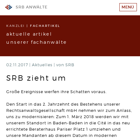
SRB ANWÄLTE
MENÜ
KANZLEI
KANZLEI
|
FACHARTIKEL
aktuelle artikel
TEAM
unserer fachanwälte
GESCHÄFTSFELDER
STANDORTE
02.11.2017 |
WIR SUCHEN VERSTÄRKUNG!
Aktuelles
|
von SRB
RECHTSANWALT (w/m/d)
SRB-AKADEMIE
Hier klicken und mehr erfahren
SRB zieht um
KARRIERE
ARBEITSRECHT
Große Ereignisse werfen ihre Schatten voraus.
Wahrheitswidriger Vortrag vor Gericht kann den
Arbeitsplatz kosten
KONTAKT
Artikel vom 09.06.2026 | Dr. Thomas Braitsch
Den Start in das 2. Jahrzehnt des Bestehens unserer
IMPRESSUM/DATENSCHUTZ
Rechtsanwaltsgesellschaft mbH nehmen wir zum Anlass,
BAURECHT
uns zu modernisieren: Zum 1. März 2018 werden wir mit
Bauträger haften bei unwirksamer Abnahmeklausel 30
SITEMAP
unserem Standort in Baden-Baden in die Cité in das neu
Jahre für Mängel
errichtete Beraterhaus Pariser Platz 1 umziehen und
Artikel vom 12.05.2026 | David Hellmanzik
unsere Mandanten ab diesem Datum in modernen