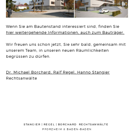
ERBRECHT
DR. BO`S ERBRECHTS LEXIKON #5
Artikel vom 09.03.2026 | Dr. Michael Borchard
Wenn Sie am Bautenstand interessiert sind, finden Sie
UNTERNEHMENSRECHT
Flucht einer GmbH vor seinen Gläubigern durch
hier weitergehende Informationen, auch zum Bauträger.
Sitzverlegung verhindert!
Artikel vom 03.03.2026 | Hanno Stangier
Wir freuen uns schon jetzt, Sie sehr bald, gemeinsam mit
unserem Team, in unseren neuen Räumlichkeiten
MIETRECHT
begrüssen zu dürfen.
Darf eine Untervermietung darauf ausgerichtet sein, einen
Gewinn zu erzielen?
Artikel vom 23.02.2026 | Sonja Borchard
Dr. Michael Borchard, Ralf Regel, Hanno Stangier
Rechtsanwälte
ARBEITSRECHT
Schadensersatz bei permanent unzulässiger Überwachung
des Arbeitsplatzes
Artikel vom 12.02.2026 | Ralf Regel
BAURECHT
Gebäudetyp E: "E" wie "einfach" oder "E" wie
"Einzelfallprüfung"?
Artikel vom 03.02.2026 | David Hellmanzik
STANGIER | REGEL | BORCHARD RECHTSANWÄLTE
PFORZHEIM & BADEN-BADEN
FAMILIENRECHT