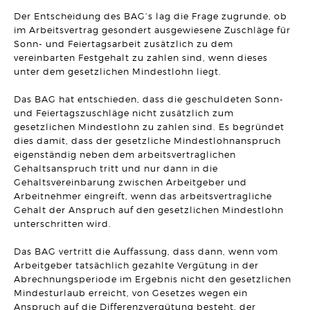
UNTERNEHMENSRECHT
Der Entscheidung des BAG‘s lag die Frage zugrunde, ob
Neue Klarheit zur Wirksamkeit von sogenannten freien
Hinauskündigungsklauseln bei
im Arbeitsvertrag gesondert ausgewiesene Zuschläge für
Management-/Geschäftsführerbeteiligungen
Sonn- und Feiertagsarbeit zusätzlich zu dem
Artikel vom 29.04.2026 | Hanno Stangier
vereinbarten Festgehalt zu zahlen sind, wenn dieses
unter dem gesetzlichen Mindestlohn liegt.
AKTUELLES
Herzlichen Glückwunsch zur Verleihung des
Fachanwaltstitels
Das BAG hat entschieden, dass die geschuldeten Sonn-
Artikel vom 27.04.2026 | SRB
und Feiertagszuschläge nicht zusätzlich zum
gesetzlichen Mindestlohn zu zahlen sind. Es begründet
MIETRECHT
dies damit, dass der gesetzliche Mindestlohnanspruch
Eigenbedarfskündigung trotz Umbau- und Verkaufsabsicht
eigenständig neben dem arbeitsvertraglichen
wirksam
Gehaltsanspruch tritt und nur dann in die
Artikel vom 01.04.2026 | Sonja Borchard
Gehaltsvereinbarung zwischen Arbeitgeber und
Arbeitnehmer eingreift, wenn das arbeitsvertragliche
VERTRAGSRECHT
Aufgedrängte Mangelbeseitigung nach Fristablauf lässt
Gehalt der Anspruch auf den gesetzlichen Mindestlohn
Rücktrittsrecht entfallen
unterschritten wird.
Artikel vom 24.03.2026 | David Hellmanzik
Das BAG vertritt die Auffassung, dass dann, wenn vom
ARBEITSRECHT
Arbeitgeber tatsächlich gezahlte Vergütung in der
Fristlose Kündigung wegen Tätlichkeit gegenüber einem
Abrechnungsperiode im Ergebnis nicht den gesetzlichen
Vorgesetzten
Artikel vom 20.03.2026 | Dr. Thomas Braitsch
Mindesturlaub erreicht, von Gesetzes wegen ein
Anspruch auf die Differenzvergütung besteht, der