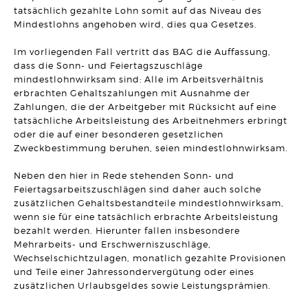
tatsächlich gezahlte Lohn somit auf das Niveau des
ERBRECHT
DR. BO`S ERBRECHTS LEXIKON #5
Mindestlohns angehoben wird, dies qua Gesetzes.
Artikel vom 09.03.2026 | Dr. Michael Borchard
Im vorliegenden Fall vertritt das BAG die Auffassung,
UNTERNEHMENSRECHT
dass die Sonn- und Feiertagszuschläge
Flucht einer GmbH vor seinen Gläubigern durch
mindestlohnwirksam sind: Alle im Arbeitsverhältnis
Sitzverlegung verhindert!
Artikel vom 03.03.2026 | Hanno Stangier
erbrachten Gehaltszahlungen mit Ausnahme der
Zahlungen, die der Arbeitgeber mit Rücksicht auf eine
tatsächliche Arbeitsleistung des Arbeitnehmers erbringt
MIETRECHT
Darf eine Untervermietung darauf ausgerichtet sein, einen
oder die auf einer besonderen gesetzlichen
Gewinn zu erzielen?
Zweckbestimmung beruhen, seien mindestlohnwirksam.
Artikel vom 23.02.2026 | Sonja Borchard
Neben den hier in Rede stehenden Sonn- und
ARBEITSRECHT
Feiertagsarbeitszuschlägen sind daher auch solche
Schadensersatz bei permanent unzulässiger Überwachung
des Arbeitsplatzes
zusätzlichen Gehaltsbestandteile mindestlohnwirksam,
Artikel vom 12.02.2026 | Ralf Regel
wenn sie für eine tatsächlich erbrachte Arbeitsleistung
bezahlt werden. Hierunter fallen insbesondere
BAURECHT
Mehrarbeits- und Erschwerniszuschläge,
Gebäudetyp E: "E" wie "einfach" oder "E" wie
Wechselschichtzulagen, monatlich gezahlte Provisionen
"Einzelfallprüfung"?
und Teile einer Jahressondervergütung oder eines
Artikel vom 03.02.2026 | David Hellmanzik
zusätzlichen Urlaubsgeldes sowie Leistungsprämien.
FAMILIENRECHT