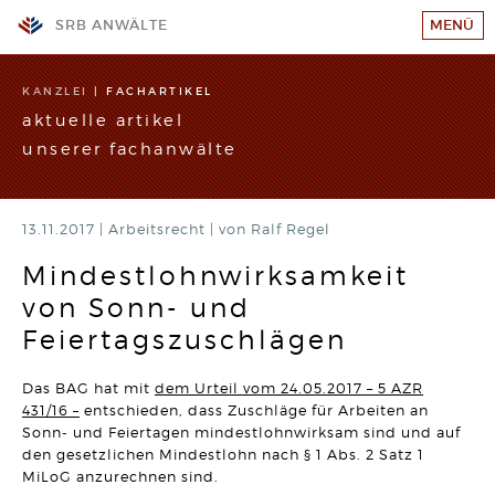
SRB ANWÄLTE
MENÜ
KANZLEI
KANZLEI
|
FACHARTIKEL
aktuelle artikel
TEAM
unserer fachanwälte
GESCHÄFTSFELDER
STANDORTE
13.11.2017 |
WIR SUCHEN VERSTÄRKUNG!
Arbeitsrecht
|
von Ralf Regel
RECHTSANWALT (w/m/d)
SRB-AKADEMIE
Hier klicken und mehr erfahren
Mindestlohnwirksamkeit
von Sonn- und
KARRIERE
ARBEITSRECHT
Wahrheitswidriger Vortrag vor Gericht kann den
Feiertagszuschlägen
Arbeitsplatz kosten
KONTAKT
Artikel vom 09.06.2026 | Dr. Thomas Braitsch
IMPRESSUM/DATENSCHUTZ
Das BAG hat mit
dem Urteil vom 24.05.2017 – 5 AZR
BAURECHT
431/16 –
entschieden, dass Zuschläge für Arbeiten an
Bauträger haften bei unwirksamer Abnahmeklausel 30
SITEMAP
Sonn- und Feiertagen mindestlohnwirksam sind und auf
Jahre für Mängel
den gesetzlichen Mindestlohn nach § 1 Abs. 2 Satz 1
Artikel vom 12.05.2026 | David Hellmanzik
MiLoG anzurechnen sind.