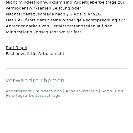
Nicht mindestlohnwirksam sind Arbeitgeberbeiträge zur
Ausschluss des Versorgungsausgleichs im Ehevertrag
möglich
vermögenswirksamen Leistung oder
Artikel vom 28.01.2026 | Claudia Peuker
Nachtarbeitszuschläge nach § 6 Abs. 5 ArbZG.
Das BAG führt damit seine bisherige Rechtsprechung zur
ARBEITSRECHT
Anrechenbarkeit von Gehaltsbestandteilen auf den
Subuntervertrag am Bau: Nichtiger Dienstvertrag wegen
Mindestlohn konsequent weiter fort.
Verstoß gegen § 1b Satz 1 AÜG
Artikel vom 21.01.2026 | Ralf Regel
Ralf Regel
ARBEITSRECHT
Fachanwalt für Arbeitsrecht
Unangemessene Klausel zur Rückzahlung von
Ausbildungskosten
Artikel vom 14.01.2026 | Dr. Thomas Braitsch
MIETRECHT
verwandte themen
Besondere Anforderungen für die Nebenkostenabrechnung
im Gewerberaummietrecht
Artikel vom 22.12.2025 | Sonja Borchard
Arbeitsrecht
|
Mindestlohn
|
Arbeitsverträge
|
Sonn- und
Feiertagsarbeitszuschläge
FAMILIENRECHT
Erhöhung der Sätze in der Düsseldorfer Tabelle
Artikel vom 15.12.2025 | Claudia Peuker
HANDELSRECHT
Es geht doch: etwas weniger Bürokratie! Meldefreigrenze
für Auslands-Zahlungen erhöht.