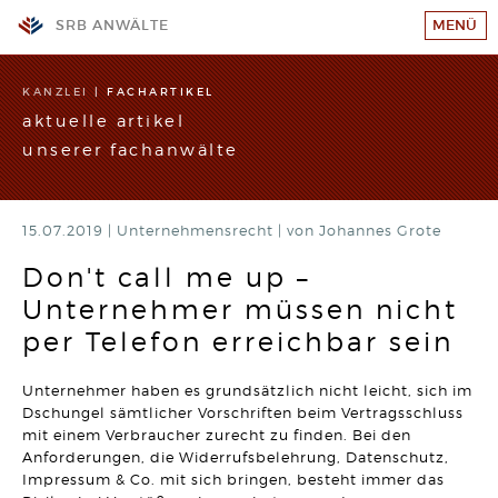
SRB ANWÄLTE
MENÜ
KANZLEI
KANZLEI
|
FACHARTIKEL
aktuelle artikel
TEAM
unserer fachanwälte
GESCHÄFTSFELDER
STANDORTE
15.07.2019 |
WIR SUCHEN VERSTÄRKUNG!
Unternehmensrecht
|
von Johannes Grote
RECHTSANWALT (w/m/d)
SRB-AKADEMIE
Hier klicken und mehr erfahren
Don't call me up –
Unternehmer müssen nicht
KARRIERE
ARBEITSRECHT
Wahrheitswidriger Vortrag vor Gericht kann den
per Telefon erreichbar sein
Arbeitsplatz kosten
KONTAKT
Artikel vom 09.06.2026 | Dr. Thomas Braitsch
IMPRESSUM/DATENSCHUTZ
Unternehmer haben es grundsätzlich nicht leicht, sich im
BAURECHT
Dschungel sämtlicher Vorschriften beim Vertragsschluss
Bauträger haften bei unwirksamer Abnahmeklausel 30
SITEMAP
mit einem Verbraucher zurecht zu finden. Bei den
Jahre für Mängel
Anforderungen, die Widerrufsbelehrung, Datenschutz,
Artikel vom 12.05.2026 | David Hellmanzik
Impressum & Co. mit sich bringen, besteht immer das