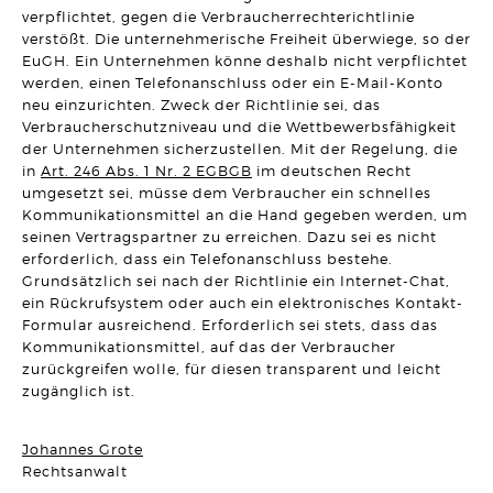
verpflichtet, gegen die Verbraucherrechterichtlinie
ERBRECHT
DR. BO`S ERBRECHTS LEXIKON #5
verstößt. Die unternehmerische Freiheit überwiege, so der
Artikel vom 09.03.2026 | Dr. Michael Borchard
EuGH. Ein Unternehmen könne deshalb nicht verpflichtet
werden, einen Telefonanschluss oder ein E-Mail-Konto
UNTERNEHMENSRECHT
neu einzurichten. Zweck der Richtlinie sei, das
Flucht einer GmbH vor seinen Gläubigern durch
Verbraucherschutzniveau und die Wettbewerbsfähigkeit
Sitzverlegung verhindert!
Artikel vom 03.03.2026 | Hanno Stangier
der Unternehmen sicherzustellen. Mit der Regelung, die
in
Art. 246 Abs. 1 Nr. 2 EGBGB
im deutschen Recht
umgesetzt sei, müsse dem Verbraucher ein schnelles
MIETRECHT
Darf eine Untervermietung darauf ausgerichtet sein, einen
Kommunikationsmittel an die Hand gegeben werden, um
Gewinn zu erzielen?
seinen Vertragspartner zu erreichen. Dazu sei es nicht
Artikel vom 23.02.2026 | Sonja Borchard
erforderlich, dass ein Telefonanschluss bestehe.
Grundsätzlich sei nach der Richtlinie ein Internet-Chat,
ARBEITSRECHT
ein Rückrufsystem oder auch ein elektronisches Kontakt-
Schadensersatz bei permanent unzulässiger Überwachung
des Arbeitsplatzes
Formular ausreichend. Erforderlich sei stets, dass das
Artikel vom 12.02.2026 | Ralf Regel
Kommunikationsmittel, auf das der Verbraucher
zurückgreifen wolle, für diesen transparent und leicht
BAURECHT
zugänglich ist.
Gebäudetyp E: "E" wie "einfach" oder "E" wie
"Einzelfallprüfung"?
Artikel vom 03.02.2026 | David Hellmanzik
Johannes Grote
Rechtsanwalt
FAMILIENRECHT