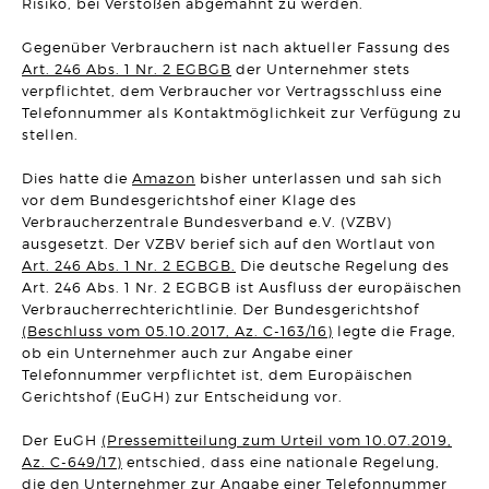
Risiko, bei Verstößen abgemahnt zu werden.
UNTERNEHMENSRECHT
Neue Klarheit zur Wirksamkeit von sogenannten freien
Hinauskündigungsklauseln bei
Gegenüber Verbrauchern ist nach aktueller Fassung des
Management-/Geschäftsführerbeteiligungen
Art. 246 Abs. 1 Nr. 2 EGBGB
der Unternehmer stets
Artikel vom 29.04.2026 | Hanno Stangier
verpflichtet, dem Verbraucher vor Vertragsschluss eine
Telefonnummer als Kontaktmöglichkeit zur Verfügung zu
AKTUELLES
stellen.
Herzlichen Glückwunsch zur Verleihung des
Fachanwaltstitels
Artikel vom 27.04.2026 | SRB
Dies hatte die
Amazon
bisher unterlassen und sah sich
vor dem Bundesgerichtshof einer Klage des
MIETRECHT
Verbraucherzentrale Bundesverband e.V. (VZBV)
Eigenbedarfskündigung trotz Umbau- und Verkaufsabsicht
ausgesetzt. Der VZBV berief sich auf den Wortlaut von
wirksam
Art. 246 Abs. 1 Nr. 2 EGBGB.
Die deutsche Regelung des
Artikel vom 01.04.2026 | Sonja Borchard
Art. 246 Abs. 1 Nr. 2 EGBGB ist Ausfluss der europäischen
Verbraucherrechterichtlinie. Der Bundesgerichtshof
VERTRAGSRECHT
Aufgedrängte Mangelbeseitigung nach Fristablauf lässt
(Beschluss vom 05.10.2017, Az. C-163/16)
legte die Frage,
Rücktrittsrecht entfallen
ob ein Unternehmer auch zur Angabe einer
Artikel vom 24.03.2026 | David Hellmanzik
Telefonnummer verpflichtet ist, dem Europäischen
Gerichtshof (EuGH) zur Entscheidung vor.
ARBEITSRECHT
Fristlose Kündigung wegen Tätlichkeit gegenüber einem
Der EuGH
(Pressemitteilung zum Urteil vom 10.07.2019,
Vorgesetzten
Artikel vom 20.03.2026 | Dr. Thomas Braitsch
Az. C-649/17)
entschied, dass eine nationale Regelung,
die den Unternehmer zur Angabe einer Telefonnummer