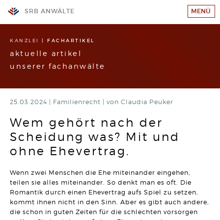
SRB ANWÄLTE
MENÜ
KANZLEI
KANZLEI
|
FACHARTIKEL
aktuelle artikel
TEAM
unserer fachanwälte
GESCHÄFTSFELDER
STANDORTE
25.03.2024 |
WIR SUCHEN VERSTÄRKUNG!
Familienrecht
|
von Claudia Peuker
RECHTSANWALT (w/m/d)
SRB-AKADEMIE
Hier klicken und mehr erfahren
Wem gehört nach der
Scheidung was? Mit und
KARRIERE
ARBEITSRECHT
Wahrheitswidriger Vortrag vor Gericht kann den
ohne Ehevertrag.
Arbeitsplatz kosten
KONTAKT
Artikel vom 09.06.2026 | Dr. Thomas Braitsch
IMPRESSUM/DATENSCHUTZ
Wenn zwei Menschen die Ehe miteinander eingehen,
BAURECHT
teilen sie alles miteinander. So denkt man es oft. Die
Bauträger haften bei unwirksamer Abnahmeklausel 30
SITEMAP
Romantik durch einen Ehevertrag aufs Spiel zu setzen,
Jahre für Mängel
kommt ihnen nicht in den Sinn. Aber es gibt auch andere,
Artikel vom 12.05.2026 | David Hellmanzik
die schon in guten Zeiten für die schlechten vorsorgen