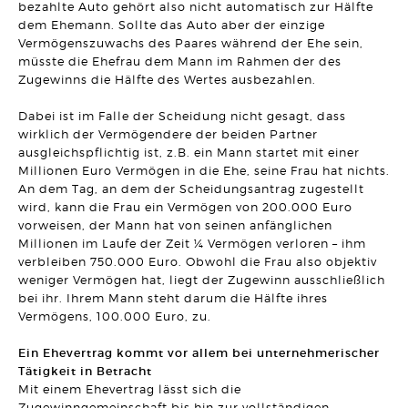
bezahlte Auto gehört also nicht automatisch zur Hälfte
Ausschluss des Versorgungsausgleichs im Ehevertrag
möglich
dem Ehemann. Sollte das Auto aber der einzige
Artikel vom 28.01.2026 | Claudia Peuker
Vermögenszuwachs des Paares während der Ehe sein,
müsste die Ehefrau dem Mann im Rahmen der des
ARBEITSRECHT
Zugewinns die Hälfte des Wertes ausbezahlen.
Subuntervertrag am Bau: Nichtiger Dienstvertrag wegen
Verstoß gegen § 1b Satz 1 AÜG
Artikel vom 21.01.2026 | Ralf Regel
Dabei ist im Falle der Scheidung nicht gesagt, dass
wirklich der Vermögendere der beiden Partner
ausgleichspflichtig ist, z.B. ein Mann startet mit einer
ARBEITSRECHT
Unangemessene Klausel zur Rückzahlung von
Millionen Euro Vermögen in die Ehe, seine Frau hat nichts.
Ausbildungskosten
An dem Tag, an dem der Scheidungsantrag zugestellt
Artikel vom 14.01.2026 | Dr. Thomas Braitsch
wird, kann die Frau ein Vermögen von 200.000 Euro
vorweisen, der Mann hat von seinen anfänglichen
MIETRECHT
Millionen im Laufe der Zeit ¼ Vermögen verloren – ihm
Besondere Anforderungen für die Nebenkostenabrechnung
im Gewerberaummietrecht
verbleiben 750.000 Euro. Obwohl die Frau also objektiv
Artikel vom 22.12.2025 | Sonja Borchard
weniger Vermögen hat, liegt der Zugewinn ausschließlich
bei ihr. Ihrem Mann steht darum die Hälfte ihres
FAMILIENRECHT
Vermögens, 100.000 Euro, zu.
Erhöhung der Sätze in der Düsseldorfer Tabelle
Artikel vom 15.12.2025 | Claudia Peuker
Ein Ehevertrag kommt vor allem bei unternehmerischer
Tätigkeit in Betracht
HANDELSRECHT
Mit einem Ehevertrag lässt sich die
Es geht doch: etwas weniger Bürokratie! Meldefreigrenze
Zugewinngemeinschaft bis hin zur vollständigen
für Auslands-Zahlungen erhöht.