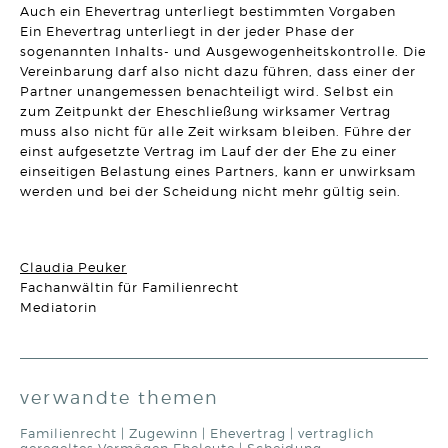
Artikel vom 30.10.2025 | Ralf Regel
Auch ein Ehevertrag unterliegt bestimmten Vorgaben
Ein Ehevertrag unterliegt in der jeder Phase der
sogenannten Inhalts- und Ausgewogenheitskontrolle. Die
ALLGEMEINES VERTRAGSRECHT
Vorsicht mit dem Grimassen schneidenden Emoji im
Vereinbarung darf also nicht dazu führen, dass einer der
Rechtsverkehr!
Partner unangemessen benachteiligt wird. Selbst ein
Artikel vom 23.10.2025 | David Hellmanzik
zum Zeitpunkt der Eheschließung wirksamer Vertrag
muss also nicht für alle Zeit wirksam bleiben. Führe der
MIETRECHT
einst aufgesetzte Vertrag im Lauf der der Ehe zu einer
Unerlaubte Untervermietung: Wenn die Airbnb-Vermietung
zur fristlosen Kündigung führt
einseitigen Belastung eines Partners, kann er unwirksam
Artikel vom 08.10.2025 | Sonja Borchard
werden und bei der Scheidung nicht mehr gültig sein.
ARBEITSRECHT
Kann ein Verschlucken beim Kaffeetrinken ein Arbeitsunfall
sein?
Claudia Peuker
Artikel vom 01.10.2025 | Dr. Thomas Braitsch
Fachanwältin für Familienrecht
Mediatorin
ERBRECHT
DR. BO`S ERBRECHTS LEXIKON #3
Artikel vom 26.09.2025 | Dr. Michael Borchard
GESELLSCHAFTSRECHT
verwandte themen
Gendering im Handelsregister? Geschäftsführung?
Geschäftsführer? Nicht egal – und jede(r) ist gemeint!
Familienrecht
|
Zugewinn
|
Ehevertrag
|
vertraglich
Artikel vom 18.09.2025 | Johannes Grote