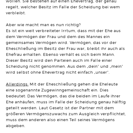
wollen. Sie bestehen auf einen Ehevertrag, der genau
UNTERNEHMENSRECHT
regelt, welcher Besitz im Falle der Scheidung bei wem
Neue Klarheit zur Wirksamkeit von sogenannten freien
Hinauskündigungsklauseln bei
verbleibt.
Management-/Geschäftsführerbeteiligungen
Artikel vom 29.04.2026 | Hanno Stangier
Aber wie macht man es nun richtig?
Es ist ein weit verbreiteter Irrtum, dass mit der Ehe aus
AKTUELLES
dem Vermögen der Frau und dem des Mannes ein
Herzlichen Glückwunsch zur Verleihung des
Fachanwaltstitels
gemeinsames Vermögen wird. Vermögen, das vor der
Artikel vom 27.04.2026 | SRB
Eheschließung im Besitz der Frau war, bleibt ihr auch als
Ehefrau erhalten. Ebenso verhält es sich beim Mann.
MIETRECHT
Dieser Besitz wird den Parteien auch im Falle einer
Eigenbedarfskündigung trotz Umbau- und Verkaufsabsicht
Scheidung nicht genommen. Aus dem „dein“ und „mein“
wirksam
wird selbst ohne Ehevertrag nicht einfach „unser“.
Artikel vom 01.04.2026 | Sonja Borchard
Allerdings:
Mit der Eheschließung gehen die Eheleute
VERTRAGSRECHT
Aufgedrängte Mangelbeseitigung nach Fristablauf lässt
eine sogenannte Zugewinngemeinschaft ein. Dies
Rücktrittsrecht entfallen
bedeutet: Das Vermögen, das die beiden im Laufe ihrer
Artikel vom 24.03.2026 | David Hellmanzik
Ehe anhäufen, muss im Falle der Scheidung genau hälftig
geteilt werden. Laut Gesetz ist der Partner mit dem
ARBEITSRECHT
größeren Vermögenszuwachs zum Ausgleich verpflichtet,
Fristlose Kündigung wegen Tätlichkeit gegenüber einem
muss dem anderen also einen Teil seines Vermögens
Vorgesetzten
Artikel vom 20.03.2026 | Dr. Thomas Braitsch
abgeben.