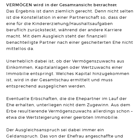
VERMÖGEN wird in der Gesamtansicht betrachtet
ERBRECHT
DR. BO`S ERBRECHTS LEXIKON #5
Das Ergebnis ist dann ziemlich gerecht. Denn nicht selten
Artikel vom 09.03.2026 | Dr. Michael Borchard
ist die Konstellation in einer Partnerschaft so, dass der
eine für die Kindererziehung/Haushaltsaufgaben
UNTERNEHMENSRECHT
beruflich zurücksteckt, während der andere Karriere
Flucht einer GmbH vor seinen Gläubigern durch
macht. Mit dem Ausgleich steht der finanziell
Sitzverlegung verhindert!
Artikel vom 03.03.2026 | Hanno Stangier
benachteiligte Partner nach einer gescheiterten Ehe nicht
mittellos da.
MIETRECHT
Darf eine Untervermietung darauf ausgerichtet sein, einen
Unerheblich dabei ist, ob der Vermögenszuwachs aus
Gewinn zu erzielen?
Einkommen, Kapitalanlagen oder Wertzuwachs einer
Artikel vom 23.02.2026 | Sonja Borchard
Immobilie entspringt. Welches Kapital hinzugekommen
ist, wird in der Gesamtschau ermittelt und muss
ARBEITSRECHT
entsprechend ausgeglichen werden.
Schadensersatz bei permanent unzulässiger Überwachung
des Arbeitsplatzes
Artikel vom 12.02.2026 | Ralf Regel
Eventuelle Erbschaften, die die Ehepartner im Lauf der
Ehe erhalten, unterliegen nicht dem Zugewinn. Aus dem
BAURECHT
Erbe resultierende Vermögenszuwachs allerdings schon –
Gebäudetyp E: "E" wie "einfach" oder "E" wie
etwa die Wertsteigerung einer geerbten Immobilie.
"Einzelfallprüfung"?
Artikel vom 03.02.2026 | David Hellmanzik
Der Ausgleichsanspruch sei dabei immer ein
Geldanspruch. Das von der Ehefrau angeschaffte und
FAMILIENRECHT