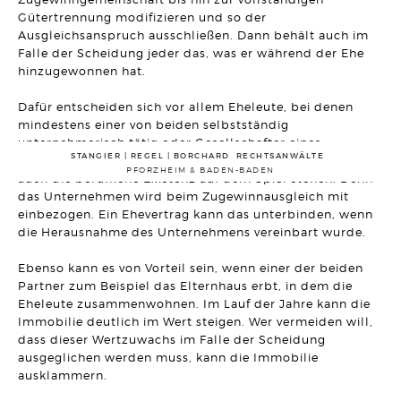
Artikel vom 03.12.2025 | Hanno Stangier
Gütertrennung modifizieren und so der
Ausgleichsanspruch ausschließen. Dann behält auch im
Falle der Scheidung jeder das, was er während der Ehe
ARBEITSRECHT
Aktuelles Grundsatzurteil des BAG: Kein Regelwert für die
hinzugewonnen hat.
Verhältnismäßigkeit einer vereinbarten Probezeit in einem
befristeten Arbeitsverhältnis
Artikel vom 27.11.2025 | Ralf Regel
Dafür entscheiden sich vor allem Eheleute, bei denen
mindestens einer von beiden selbstständig
unternehmerisch tätig oder Gesellschafter eines
ALLGEMEINES VERTRAGSRECHT
Die freie Auftraggeberkündigung - mit der Steuer wird es
STANGIER | REGEL | BORCHARD RECHTSANWÄLTE
Unternehmens ist. Andernfalls könnte mit der Scheidung
teuer!
PFORZHEIM & BADEN-BADEN
auch die berufliche Existenz auf dem Spiel stehen. Denn
Artikel vom 18.11.2025 | David Hellmanzik
das Unternehmen wird beim Zugewinnausgleich mit
einbezogen. Ein Ehevertrag kann das unterbinden, wenn
GESELLSCHAFTSRECHT
die Herausnahme des Unternehmens vereinbart wurde.
Zweijahres-Frist bei außerordentlicher Kündigung: BGH-
Urteil zur Geschäftsführeraufhebung
Artikel vom 14.11.2025 | Johannes Grote
Ebenso kann es von Vorteil sein, wenn einer der beiden
Partner zum Beispiel das Elternhaus erbt, in dem die
ERBRECHT
Eheleute zusammenwohnen. Im Lauf der Jahre kann die
DR. BO`S ERBRECHTS LEXIKON #4
Immobilie deutlich im Wert steigen. Wer vermeiden will,
Artikel vom 04.11.2025 | Dr. Michael Borchard
dass dieser Wertzuwachs im Falle der Scheidung
ausgeglichen werden muss, kann die Immobilie
ARBEITSRECHT
ausklammern.
Entgeltgleichheit von Männern und Frauen -
Gleichbehandlung mit dem Spitzenverdiener