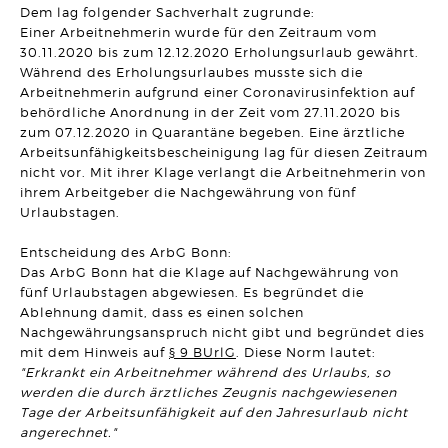
UNTERNEHMENSRECHT
Dem lag folgender Sachverhalt zugrunde:
Neue Klarheit zur Wirksamkeit von sogenannten freien
Einer Arbeitnehmerin wurde für den Zeitraum vom
Hinauskündigungsklauseln bei
Management-/Geschäftsführerbeteiligungen
30.11.2020 bis zum 12.12.2020 Erholungsurlaub gewährt.
Artikel vom 29.04.2026 | Hanno Stangier
Während des Erholungsurlaubes musste sich die
Arbeitnehmerin aufgrund einer Coronavirusinfektion auf
AKTUELLES
behördliche Anordnung in der Zeit vom 27.11.2020 bis
Herzlichen Glückwunsch zur Verleihung des
zum 07.12.2020 in Quarantäne begeben. Eine ärztliche
Fachanwaltstitels
Arbeitsunfähigkeitsbescheinigung lag für diesen Zeitraum
Artikel vom 27.04.2026 | SRB
nicht vor. Mit ihrer Klage verlangt die Arbeitnehmerin von
ihrem Arbeitgeber die Nachgewährung von fünf
MIETRECHT
Urlaubstagen.
Eigenbedarfskündigung trotz Umbau- und Verkaufsabsicht
wirksam
Artikel vom 01.04.2026 | Sonja Borchard
Entscheidung des ArbG Bonn:
Das ArbG Bonn hat die Klage auf Nachgewährung von
VERTRAGSRECHT
fünf Urlaubstagen abgewiesen. Es begründet die
Aufgedrängte Mangelbeseitigung nach Fristablauf lässt
Ablehnung damit, dass es einen solchen
Rücktrittsrecht entfallen
Artikel vom 24.03.2026 | David Hellmanzik
Nachgewährungsanspruch nicht gibt und begründet dies
mit dem Hinweis auf
§ 9 BUrlG
. Diese Norm lautet:
"Erkrankt ein Arbeitnehmer während des Urlaubs, so
ARBEITSRECHT
Fristlose Kündigung wegen Tätlichkeit gegenüber einem
werden die durch ärztliches Zeugnis nachgewiesenen
Vorgesetzten
Tage der Arbeitsunfähigkeit auf den Jahresurlaub nicht
Artikel vom 20.03.2026 | Dr. Thomas Braitsch
angerechnet."