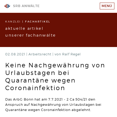
SRB ANWÄLTE
MENÜ
KANZLEI
KANZLEI
|
FACHARTIKEL
aktuelle artikel
TEAM
unserer fachanwälte
GESCHÄFTSFELDER
STANDORTE
02.08.2021 |
WIR SUCHEN VERSTÄRKUNG!
Arbeitsrecht
|
von Ralf Regel
RECHTSANWALT (w/m/d)
SRB-AKADEMIE
Hier klicken und mehr erfahren
Keine Nachgewährung von
Urlaubstagen bei
KARRIERE
ARBEITSRECHT
Wahrheitswidriger Vortrag vor Gericht kann den
Quarantäne wegen
Arbeitsplatz kosten
KONTAKT
Artikel vom 09.06.2026 | Dr. Thomas Braitsch
Coronainfektion
IMPRESSUM/DATENSCHUTZ
BAURECHT
Das ArbG Bonn hat am 7.7.2021 - 2 Ca 504/21 den
Bauträger haften bei unwirksamer Abnahmeklausel 30
SITEMAP
Jahre für Mängel
Anspruch auf Nachgewährung von Urlaubstagen bei
Artikel vom 12.05.2026 | David Hellmanzik
Quarantäne wegen Coronainfektion abgelehnt.