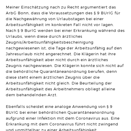
ERBRECHT
Meiner Einschätzung nach zu Recht argumentiert das
DR. BO`S ERBRECHTS LEXIKON #5
ArbG Bonn, dass die Voraussetzungen des § 9 BUrlG für
Artikel vom 09.03.2026 | Dr. Michael Borchard
die Nachgewährung von Urlaubstagen bei einer
Arbeitsunfähigkeit im konkreten Fall nicht vor lagen.
UNTERNEHMENSRECHT
Flucht einer GmbH vor seinen Gläubigern durch
Nach § 9 BurlG werden bei einer Erkrankung während des
Sitzverlegung verhindert!
Urlaubs, wenn diese durch ärztliches
Artikel vom 03.03.2026 | Hanno Stangier
Zeugnis/Arbeitsunfähigkeitsbescheinigung
nachgewiesenen ist, die Tage der Arbeitsunfähig auf den
MIETRECHT
Jahresurlaub nicht angerechnet. Die Klägerin hat ihre
Darf eine Untervermietung darauf ausgerichtet sein, einen
Arbeitsunfähigkeit aber nicht durch ein ärztliches
Gewinn zu erzielen?
Artikel vom 23.02.2026 | Sonja Borchard
Zeugnis nachgewiesen. Die Klägerin konnte sich nicht auf
die behördliche Quarantäneanordnung berufen, denn
diese steht einem ärztlichen Zeugnis über die
ARBEITSRECHT
Schadensersatz bei permanent unzulässiger Überwachung
Arbeitsunfähigkeit nicht gleich. Die Beurteilung der
des Arbeitsplatzes
Arbeitsunfähigkeit des Arbeitnehmers obliegt alleine
Artikel vom 12.02.2026 | Ralf Regel
dem behandelnden Arzt.
BAURECHT
Ebenfalls scheidet eine analoge Anwendung von § 9
Gebäudetyp E: "E" wie "einfach" oder "E" wie
"Einzelfallprüfung"?
BUrlG bei einer behördlichen Quarantäneanordnung
Artikel vom 03.02.2026 | David Hellmanzik
aufgrund einer Infektion mit dem Coronavirus aus. Eine
Erkrankung mit dem Coronavirus führt nicht zwingend
FAMILIENRECHT
und unmittelbar zu einer Arbeitsunfähigkeit.