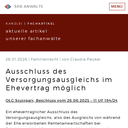
SRB ANWÄLTE
MENÜ
KANZLEI
KANZLEI
|
FACHARTIKEL
aktuelle artikel
TEAM
unserer fachanwälte
GESCHÄFTSFELDER
STANDORTE
28.01.2026 |
WIR SUCHEN VERSTÄRKUNG!
Familienrecht
|
von Claudia Peuker
RECHTSANWALT (w/m/d)
SRB-AKADEMIE
Hier klicken und mehr erfahren
Ausschluss des
Versorgungsausgleichs im
KARRIERE
ARBEITSRECHT
Wahrheitswidriger Vortrag vor Gericht kann den
Ehevertrag möglich
Arbeitsplatz kosten
KONTAKT
Artikel vom 09.06.2026 | Dr. Thomas Braitsch
IMPRESSUM/DATENSCHUTZ
OLG Stuttgart, Beschluss vom 26.06.2025 – 11 UF 194/24
BAURECHT
Bauträger haften bei unwirksamer Abnahmeklausel 30
SITEMAP
Ein ehevertraglicher Ausschluss des
Jahre für Mängel
Versorgungsausgleichs, also des Ausgleichs von während
Artikel vom 12.05.2026 | David Hellmanzik
der Ehe erworbenen Rentenanwartschaften bei