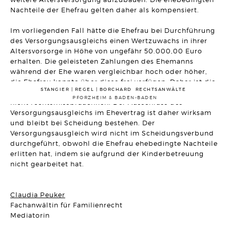
Artikel vom 03.12.2025 | Hanno Stangier
Nachteile der Ehefrau gelten daher als kompensiert.
Im vorliegenden Fall hätte die Ehefrau bei Durchführung
ARBEITSRECHT
Aktuelles Grundsatzurteil des BAG: Kein Regelwert für die
des Versorgungsausgleichs einen Wertzuwachs in ihrer
Verhältnismäßigkeit einer vereinbarten Probezeit in einem
Altersvorsorge in Höhe von ungefähr 50.000,00 Euro
befristeten Arbeitsverhältnis
Artikel vom 27.11.2025 | Ralf Regel
erhalten. Die geleisteten Zahlungen des Ehemanns
während der Ehe waren vergleichbar hoch oder höher,
die Ehefrau konnte über diese frei verfügen. Daher ist die
ALLGEMEINES VERTRAGSRECHT
Die freie Auftraggeberkündigung - mit der Steuer wird es
STANGIER | REGEL | BORCHARD RECHTSANWÄLTE
Berufung auf den Ausschluss des Versorgungsausgleichs
teuer!
PFORZHEIM & BADEN-BADEN
nicht rechtsmissbräuchlich. Der Ausschluss des
Artikel vom 18.11.2025 | David Hellmanzik
Versorgungsausgleichs im Ehevertrag ist daher wirksam
und bleibt bei Scheidung bestehen. Der
GESELLSCHAFTSRECHT
Versorgungsausgleich wird nicht im Scheidungsverbund
Zweijahres-Frist bei außerordentlicher Kündigung: BGH-
Urteil zur Geschäftsführeraufhebung
durchgeführt, obwohl die Ehefrau ehebedingte Nachteile
Artikel vom 14.11.2025 | Johannes Grote
erlitten hat, indem sie aufgrund der Kinderbetreuung
nicht gearbeitet hat.
ERBRECHT
DR. BO`S ERBRECHTS LEXIKON #4
Artikel vom 04.11.2025 | Dr. Michael Borchard
Claudia Peuker
Fachanwältin für Familienrecht
ARBEITSRECHT
Mediatorin
Entgeltgleichheit von Männern und Frauen -
Gleichbehandlung mit dem Spitzenverdiener