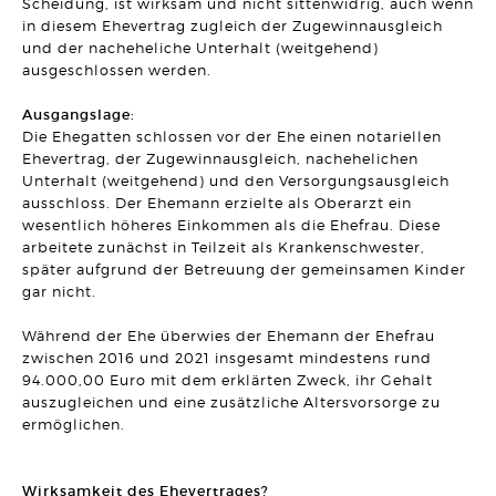
Scheidung, ist wirksam und nicht sittenwidrig, auch wenn
UNTERNEHMENSRECHT
in diesem Ehevertrag zugleich der Zugewinnausgleich
Neue Klarheit zur Wirksamkeit von sogenannten freien
Hinauskündigungsklauseln bei
und der nacheheliche Unterhalt (weitgehend)
Management-/Geschäftsführerbeteiligungen
ausgeschlossen werden.
Artikel vom 29.04.2026 | Hanno Stangier
Ausgangslage:
AKTUELLES
Die Ehegatten schlossen vor der Ehe einen notariellen
Herzlichen Glückwunsch zur Verleihung des
Fachanwaltstitels
Ehevertrag, der Zugewinnausgleich, nachehelichen
Artikel vom 27.04.2026 | SRB
Unterhalt (weitgehend) und den Versorgungsausgleich
ausschloss. Der Ehemann erzielte als Oberarzt ein
MIETRECHT
wesentlich höheres Einkommen als die Ehefrau. Diese
Eigenbedarfskündigung trotz Umbau- und Verkaufsabsicht
arbeitete zunächst in Teilzeit als Krankenschwester,
wirksam
später aufgrund der Betreuung der gemeinsamen Kinder
Artikel vom 01.04.2026 | Sonja Borchard
gar nicht.
VERTRAGSRECHT
Aufgedrängte Mangelbeseitigung nach Fristablauf lässt
Während der Ehe überwies der Ehemann der Ehefrau
Rücktrittsrecht entfallen
zwischen 2016 und 2021 insgesamt mindestens rund
Artikel vom 24.03.2026 | David Hellmanzik
94.000,00 Euro mit dem erklärten Zweck, ihr Gehalt
auszugleichen und eine zusätzliche Altersvorsorge zu
ARBEITSRECHT
ermöglichen.
Fristlose Kündigung wegen Tätlichkeit gegenüber einem
Vorgesetzten
Artikel vom 20.03.2026 | Dr. Thomas Braitsch
Wirksamkeit des Ehevertrages?