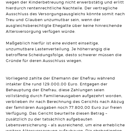
wegen der Kinderbetreuung nicht erwerbstätig und erlitt
Ausschluss des Versorgungsausgleichs im Ehevertrag
möglich
hierdurch rentenrechtliche Nachteile. Der vertragliche
Artikel vom 28.01.2026 | Claudia Peuker
Ausschluss des Versorgungsausgleichs könnte somit nach
Treu und Glauben unzumutbar sein, wenn der
ARBEITSRECHT
ausgleichsberechtigte Ehegatte über keine hinreichende
Subuntervertrag am Bau: Nichtiger Dienstvertrag wegen
Altersversorgung verfügen würde.
Verstoß gegen § 1b Satz 1 AÜG
Artikel vom 21.01.2026 | Ralf Regel
Maßgeblich hierfür ist eine evident einseitige,
unzumutbare Lastenverteilung. Je höherrangig die
ARBEITSRECHT
Unangemessene Klausel zur Rückzahlung von
betroffene Scheidungsfolge, desto schwerer müssen die
Ausbildungskosten
Gründe für deren Ausschluss wiegen.
Artikel vom 14.01.2026 | Dr. Thomas Braitsch
MIETRECHT
Vorliegend zahlte der Ehemann der Ehefrau während
Besondere Anforderungen für die Nebenkostenabrechnung
im Gewerberaummietrecht
intakter Ehe rund 129.000,00 Euro. Entgegen der
Artikel vom 22.12.2025 | Sonja Borchard
Behauptung der Ehefrau, diese Zahlungen seien
vollständig durch Familienausgaben aufgezehrt worden,
FAMILIENRECHT
verblieben ihr nach Berechnung des Gerichts nach Abzug
Erhöhung der Sätze in der Düsseldorfer Tabelle
der familiären Ausgaben noch 77.800,00 Euro zur freien
Artikel vom 15.12.2025 | Claudia Peuker
Verfügung. Das Gericht beurteilte diesen Betrag –
zusätzlich zu der tatsächlich aufgebauten
HANDELSRECHT
Lebensversicherung – als ausreichend, um eine erhebliche
Es geht doch: etwas weniger Bürokratie! Meldefreigrenze
weitere Altersversorgung aufzubauen. Die ehebedingten
für Auslands-Zahlungen erhöht.