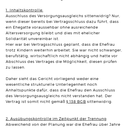
ERBRECHT
DR. BO`S ERBRECHTS LEXIKON #5
1. Inhaltskontrolle:
Artikel vom 09.03.2026 | Dr. Michael Borchard
Ausschluss des Versorgungsausgleichs sittenwidrig? Nur,
wenn dieser bereits bei Vertragsschluss dazu führt, dass
UNTERNEHMENSRECHT
ein Ehegatte voraussehbar ohne ausreichende
Flucht einer GmbH vor seinen Gläubigern durch
Altersversorgung bleibt und dies mit ehelicher
Sitzverlegung verhindert!
Artikel vom 03.03.2026 | Hanno Stangier
Solidarität unvereinbar ist.
Hier war bei Vertragsschluss geplant, dass die Ehefrau
trotz Kindern weiterhin arbeitet. Sie war nicht schwanger,
MIETRECHT
Darf eine Untervermietung darauf ausgerichtet sein, einen
berufstätig, wirtschaftlich nicht abhängig und hatte vor
Gewinn zu erzielen?
Abschluss des Vertrages die Möglichkeit, diesen prüfen
Artikel vom 23.02.2026 | Sonja Borchard
zu lassen.
ARBEITSRECHT
Daher sieht das Gericht vorliegend weder eine
Schadensersatz bei permanent unzulässiger Überwachung
des Arbeitsplatzes
wesentliche strukturelle Unterlegenheit noch
Artikel vom 12.02.2026 | Ralf Regel
Anhaltspunkte dafür, dass die Ehefrau den Ausschluss
des Versorgungsausgleichs nicht verstanden hat. Der
BAURECHT
Vertrag ist somit nicht gemäß
§ 138 BGB
sittenwidrig.
Gebäudetyp E: "E" wie "einfach" oder "E" wie
"Einzelfallprüfung"?
Artikel vom 03.02.2026 | David Hellmanzik
2. Ausübungskontrolle im Zeitpunkt der Trennung
Abweichend von der Planung war die Ehefrau über Jahre
FAMILIENRECHT