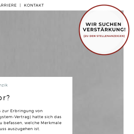
ARRIERE
KONTAKT
nzik
or?
s zur Erbringung von
stem-Vertrag) hatte sich das
u befassen, welche Merkmale
uss auszugehen ist.