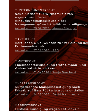
UNTERNEHMENSRECHT
Neue Klarheit zur Wirksamkeit von
sogenannten freien
Hinauskündigungsklauseln bei
Management-/Geschäftsführerbeteiligungen
Artikel vom 29.04.2026 | Hanno Stangier
AKTUELLES
Herzlichen Glückwunsch zur Verleihung des
Fachanwaltstitels
Artikel vom 27.04.2026 | SRB
MIETRECHT
Eigenbedarfskündigung trotz Umbau- und
Verkaufsabsicht wirksam
Artikel vom 01.04.2026 | Sonja Borchard
VERTRAGSRECHT
Aufgedrängte Mangelbeseitigung nach
Fristablauf lässt Rücktrittsrecht entfallen
Artikel vom 24.03.2026 | David Hellmanzik
ARBEITSRECHT
Fristlose Kündigung wegen Tätlichkeit