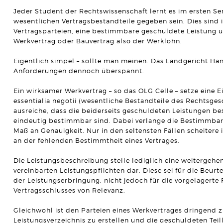
Jeder Student der Rechtswissenschaft lernt es im ersten Se
wesentlichen Vertragsbestandteile gegeben sein. Dies sind 
Vertragsparteien, eine bestimmbare geschuldete Leistung u
Werkvertrag oder Bauvertrag also der Werklohn.
Eigentlich simpel – sollte man meinen. Das Landgericht Han
Anforderungen dennoch überspannt.
Ein wirksamer Werkvertrag – so das OLG Celle – setze eine E
essentialia negotii (wesentliche Bestandteile des Rechtsges
ausreiche, dass die beiderseits geschuldeten Leistungen 
eindeutig bestimmbar sind. Dabei verlange die Bestimmbark
Maß an Genauigkeit. Nur in den seltensten Fällen scheitere 
an der fehlenden Bestimmtheit eines Vertrages.
Die Leistungsbeschreibung stelle lediglich eine weitergehe
vereinbarten Leistungspflichten dar. Diese sei für die Beu
der Leistungserbringung, nicht jedoch für die vorgelagerte
Vertragsschlusses von Relevanz.
Gleichwohl ist den Parteien eines Werkvertrages dringend zu 
Leistungsverzeichnis zu erstellen und die geschuldeten Tei