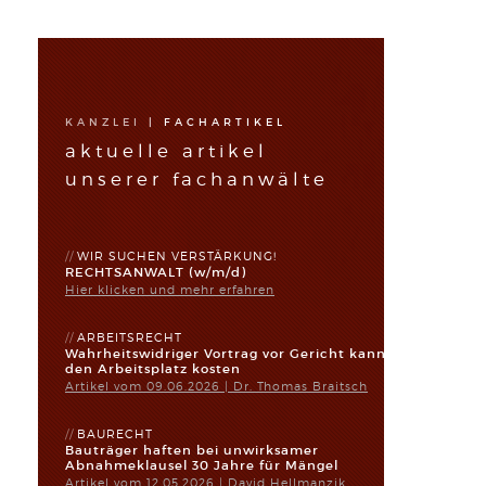
KANZLEI
|
FACHARTIKEL
aktuelle artikel
unserer fachanwälte
WIR SUCHEN VERSTÄRKUNG!
RECHTSANWALT (w/m/d)
Hier klicken und mehr erfahren
ARBEITSRECHT
Wahrheitswidriger Vortrag vor Gericht kann
den Arbeitsplatz kosten
Artikel vom 09.06.2026 | Dr. Thomas Braitsch
BAURECHT
Bauträger haften bei unwirksamer
Abnahmeklausel 30 Jahre für Mängel
Artikel vom 12.05.2026 | David Hellmanzik