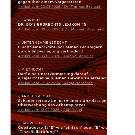
gegenüber einem Vorgesetzten
Artikel vom 20.03.2026 | Dr. Thomas Braitsch
ERBRECHT
DR. BO`S ERBRECHTS LEXIKON #5
Artikel vom 09.03.2026 | Dr. Michael Borchard
UNTERNEHMENSRECHT
Flucht einer GmbH vor seinen Gläubigern
durch Sitzverlegung verhindert!
Artikel vom 03.03.2026 | Hanno Stangier
MIETRECHT
Darf eine Untervermietung darauf
ausgerichtet sein, einen Gewinn zu erzielen?
Artikel vom 23.02.2026 | Sonja Borchard
ARBEITSRECHT
Schadensersatz bei permanent unzulässiger
Überwachung des Arbeitsplatzes
Artikel vom 12.02.2026 | Ralf Regel
BAURECHT
Gebäudetyp E: "E" wie "einfach" oder "E" wie
"Einzelfallprüfung"?