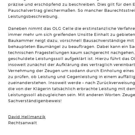
präzise und erschöpfend zu beschreiben. Dies gilt für den E
Pauschalvertrag gleichermaßen. So mancher Baurechtsstreit 
Leistungsbeschreibung.
Daneben nimmt das OLG Celle die erstinstanzliche Verfahr
immer mehr um sich greifenden Unsitte Einhalt zu gebieten
Baukammer neigt dazu, vorschnell Bausachverständige mit
behaupteten Baumängel zu beauftragen. Dabei kann ein Sa
technischen Fragestellungen kaum sachgerecht nachgehen,
geschuldete Leistungssoll aufgeklärt ist. Hierzu führt das O
insoweit zunächst der Aufklärung des vertraglich vereinba
Vernehmung der Zeugen um sodann durch Einholung eines
zu prüfen, ob Leistung und Gegenleistung in einem auffälli
zueinanderstehen. Insoweit werde – nach Zurückverweisung
die von der Klägerin tatsächlich erbrachte Leistung mit dem
Leistungssoll abzugleichen sein. Mit anderen Worten: Zeug
Sachverständigenbeweis!
David Hellmanzik
Rechtsanwalt