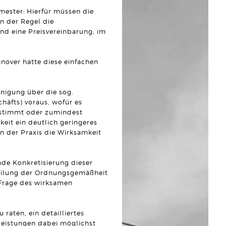
mester: Hierfür müssen die
in der Regel die
nd eine Preisvereinbarung, im
nover hatte diese einfachen
inigung über die sog.
chäfts) voraus, wofür es
bestimmt oder zumindest
eit ein deutlich geringeres
in der Praxis die Wirksamkeit
nde Konkretisierung dieser
rteilung der Ordnungsgemäßheit
 Frage des wirksamen
raten, ein detailliertes
lleistungen dabei möglichst